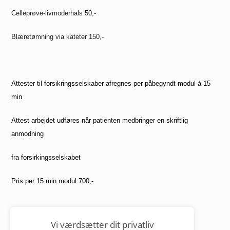
Celleprøve-livmoderhals
50,-
Blæretømning via kateter 150,-
Attester til forsikringsselskaber afregnes per påbegyndt modul á 15
min
Attest arbejdet udføres når patienten medbringer en skriftlig
anmodning
fra forsirkingsselskabet
Pris per 15 min modul 700,-
Bestil tid, forny medicin, skriv til lægen.
Vi værdsætter dit privatliv
Login herunder