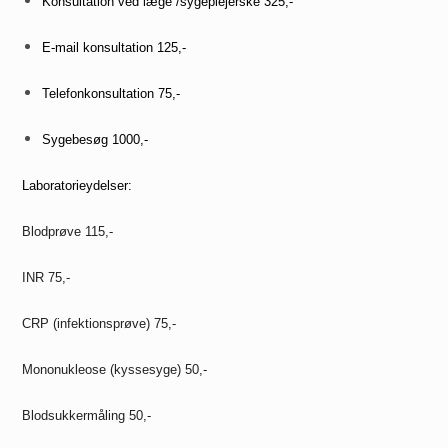
Konsultation ved læge /sygeplejerske 325,-
E-mail konsultation 125,-
Telefonkonsultation 75,-
Sygebesøg 1000,-
Laboratorieydelser:
Blodprøve 115,-
INR 75,-
CRP (infektionsprøve) 75,-
Mononukleose (kyssesyge) 50,-
Blodsukkermåling 50,-