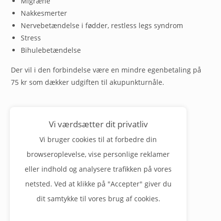
Migræne
Nakkesmerter
Nervebetændelse i fødder, restless legs syndrom
Stress
Bihulebetændelse
Der vil i den forbindelse være en mindre egenbetaling på
75 kr som dækker udgiften til akupunkturnåle.
Bestil tid, forny medicin, skriv til lægen.
Vi værdsætter dit privatliv
Login herunder
Vi bruger cookies til at forbedre din
Log på selvbetjeningen
browseroplevelse, vise personlige reklamer
eller indhold og analysere trafikken på vores
Læs mere om
brugeroprettelse her
netsted. Ved at klikke på "Accepter" giver du
dit samtykke til vores brug af cookies.