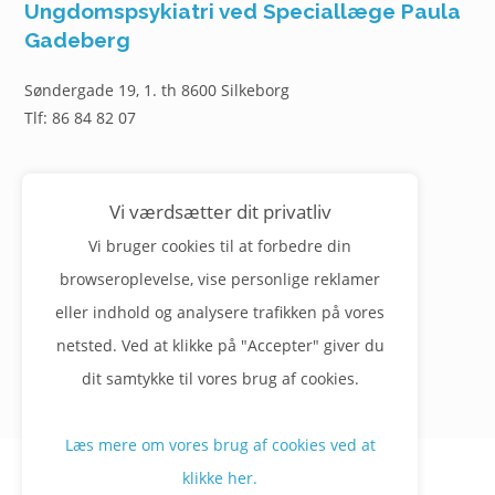
Ungdomspsykiatri ved Speciallæge Paula
Gadeberg
Søndergade 19, 1. th 8600 Silkeborg
Tlf: 86 84 82 07
Bestil tid, forny medicin, skriv til lægen.
Vi værdsætter dit privatliv
Login herunder
Vi bruger cookies til at forbedre din
Log på selvbetjeningen
browseroplevelse, vise personlige reklamer
eller indhold og analysere trafikken på vores
Læs mere om
brugeroprettelse her
netsted. Ved at klikke på "Accepter" giver du
dit samtykke til vores brug af cookies.
Læs mere om vores brug af cookies ved at
klikke her.