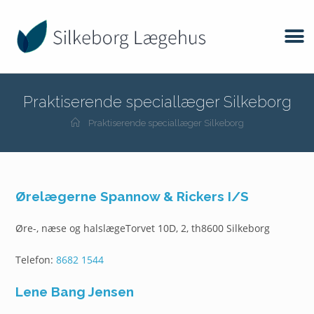
Praktiserende speciallæger Silkeborg
Praktiserende speciallæger Silkeborg
Ørelægerne Spannow & Rickers I/S
Øre-, næse og halslægeTorvet 10D, 2, th8600 Silkeborg
Telefon:
8682 1544
Lene Bang Jensen