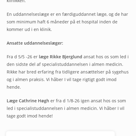
klinikken.
En uddannelseslæge er en færdiguddannet læge, og de har
som minimum haft 6 måneder på et hospital inden de
kommer ud i en klinik.
Ansatte uddannelseslæger:
Fra d 5/5 -26 er
læge Rikke Bjerglund
ansat hos os som led i
den sidste del af specialistuddannelsen i almen medicin.
Rikke har bred erfaring fra tidligere ansættelser på sygehus
og i almen praksis. Vi håber I vil tage rigtigt godt imod
hende.
Læge Cathrine Høgh
er fra d 1/8-26 igen ansat hos os som
led i specialistuddannelsen i almen medicin. Vi håber I vil
tage godt imod hende!
Bestil tid, forny medicin, skriv til lægen.