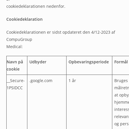
cookiedeklarationen nedenfor.
Cookiedeklaration
Cookiedeklarationen er sidst opdateret den 4/12-2023 af
CompuGroup
Medical:
Navn på
Udbyder
Opbevaringsperiode
Formål
cookie
__Secure-
.google.com
1 år
Bruges 
1PSIDCC
målretn
at opby
hjemme
interess
relevan
og pers