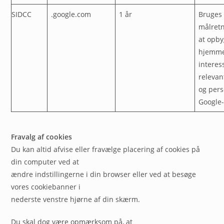
SIDCC
.google.com
1 år
Bruges 
målretn
at opby
hjemme
interess
relevan
og pers
Google
Fravalg af cookies
Du kan altid afvise eller fravælge placering af cookies på
din computer ved at
ændre indstillingerne i din browser eller ved at besøge
vores cookiebanner i
nederste venstre hjørne af din skærm.
Du skal dog være opmærksom på, at