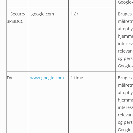
Google
__Secure-
.google.com
1 år
Bruges 
3PSIDCC
målretn
at opby
hjemme
interess
relevan
og pers
Google
DV
www.google.com
1 time
Bruges 
målretn
at opby
hjemme
interess
relevan
og pers
Google